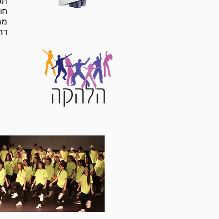
תכ
חו
ממ
דרמ