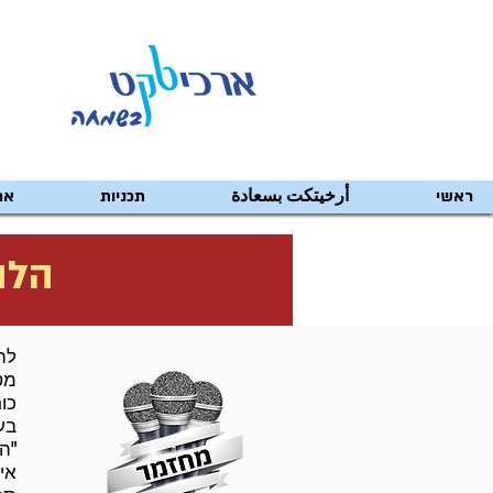
ראשי
أرخيتكت بسعادة
תכניות
אר
הלהק
להק
מט
כור
בע
"ה
אי