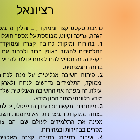
רציונאל
כתיבת טקסט קצר וממוקד , בתהליך מתמש
הגהה, עריכה וטִיוּט, מבוססת על מספר תועלו
1. בהירות ומיקוד: כתיבה קצרה וממוקד
התלמידים לחשוב באופן ברור ולבחור את 
בקפידה. זה מסייע להם לפתח יכולת להביע ר
ברורה ותמציתית.
2. פיתוח חשיבה אנליטית: על מנת לכת
וממוקד, התלמידים נדרשים לנתח ולארגן
יעילה. זה מפתח את החשיבה האנליטית שלהם
מידע רלוונטי מתוך המון מידע.
3. מיומנויות תקשורת: בעידן הדיגיטלי, יכו
בצורה ממוקדת ותמציתית היא מיומנות חשוב
מכינה את התלמידים לעולם שבו הם צרי
מסרים בבהירות ובמהירות.
4. שיפור כתיבה: כתיבה קצרה מאפשר