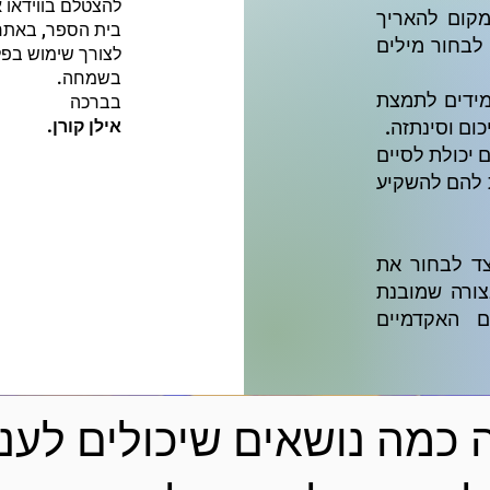
להצטלם בווידאו 
קום להאריך
בית הספר, באתר
לבחור מילים
לצורך שימוש בפל
בשמחה.
מידים לתמצת
בברכה
ום וסינתזה.
אילן קורן.
 יכולת לסיים
 להם להשקיע
צד לבחור את
צורה שמובנת
 האקדמיים
 כמה נושאים שיכולים לעני