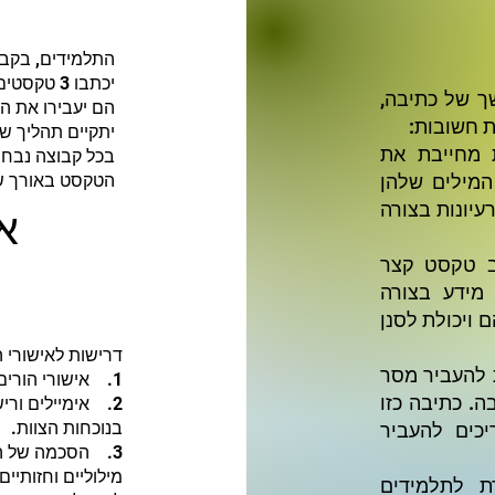
התלמידים, בקבוצ
יכתבו 3 טקסטים בתחומי עניין משותפים שלהם.
ך של כתיבה,
הם יעבירו את ה
ת חשובות:
יתקיים תהליך ש
ת מחייבת את
המילים שלהן
הטקסט באורך של
א
עיונות בצורה
וב טקסט קצר
 מידע בצורה
 ויכולת לסנן
דרישות לאישורי ה
לת להעביר מסר
1. אישורי הורים, לפעילות משולבת AI
ה. כתיבה כזו
בנוכחות הצוות.
כים להעביר
3. הסכמה של הו
מילוליים וחזותיי
ת לתלמידים