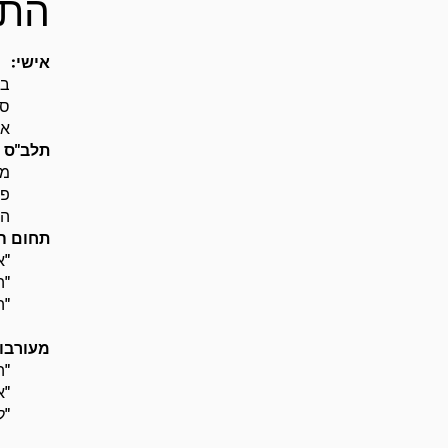
התל
אישי:
בד
סי
אח
תלב"ס
מ
פר
המ
תחום ה
"א
"ה
"ה
מעורבו
"ה
"א
"ל