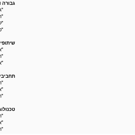
גבורה ו
"ג
"ה
"ל
"כ
שיתופיו
"א
"ה
"א
תחביבים
"ה
"א
"ת
טכנולוגי
"ה
"א
"ה